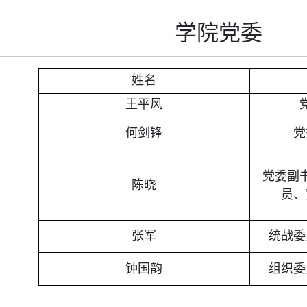
学院党委
姓名
王平风
何剑锋
党
党委副
陈晓
员、
张军
统战委
钟国韵
组织委