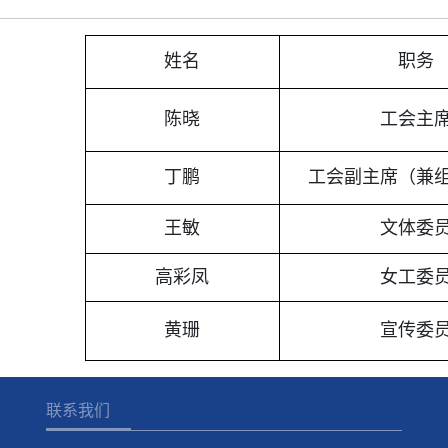
姓名
职务
陈晓
工会主
丁鹏
工会副主席（兼
王敏
文体委
高彩凤
女工委
黄珊
宣传委
联系我们