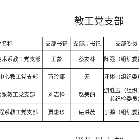
教工党支部
部名称
支部书记
支部副书记
支部委员
技术系教工党支部
王蕾
蔡友林
陈强（组织委
中心教工党支部
万玲娜
无
汪彬（组织委
游胜玉（组织
全系教工党支部
刘志锋
赵美丽
兼纪检委员
程系教工党支部
贾惠珍
谌洪茂
丁鹏（组织委