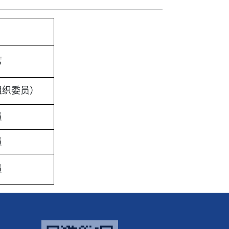
席
组织委员）
员
员
员