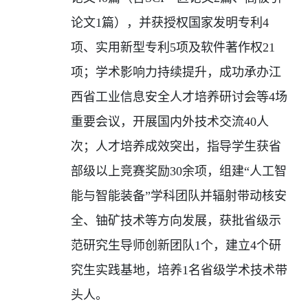
论文
1
篇），并获授权国家发明专利
4
项、实用新型专利
5
项及软件著作权
21
项；学术影响力持续提升，成功承办江
西省工业信息安全人才培养研讨会等
4
场
重要会议，开展国内外技术交流
40
人
次；人才培养成效突出，指导学生获省
部级以上竞赛奖励
30
余项，组建“人工智
能与智能装备”学科团队并辐射带动核安
全、铀矿技术等方向发展，获批省级示
范研究生导师创新团队
1
个，建立
4
个研
究生实践基地，培养
1
名省级学术技术带
头人。