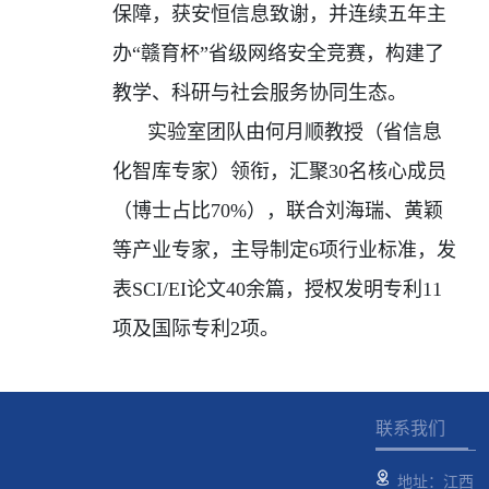
保障，获安恒信息致谢，并连续五年主
办“赣育杯”省级网络安全竞赛，构建了
教学、科研与社会服务协同生态。
实验室团队由何月顺教授（省信息
化智库专家）领衔，汇聚
30
名核心成员
（博士占比
70%
），联合刘海瑞、黄颖
等产业专家，主导制定
6
项行业标准，发
表
SCI/EI
论文
40
余篇，授权发明专利
11
项及国际专利
2
项。
联系我们
地址：江西