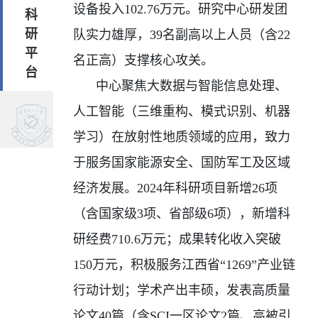
设备投入
102.76
万元。研究中心研发团
科
研
队实力雄厚，
39
名副高以上人员（含
22
平
名正高）支撑核心攻关。
台
中心聚焦大数据与智能信息处理、
人工智能（三维重构、模式识别、机器
学习）在放射性地质领域的应用，致力
于服务国家能源安全、国防军工及区域
经济发展。
2024
年科研项目新增
26
项
（含国家级
3
项、省部级
6
项），新增科
研经费
710.6
万元；成果转化收入突破
150
万元，积极服务江西省“
1269”
产业链
行动计划；学术产出丰硕，发表高质量
论文
40
篇（含
SCI
一区论文
2
篇、高被引