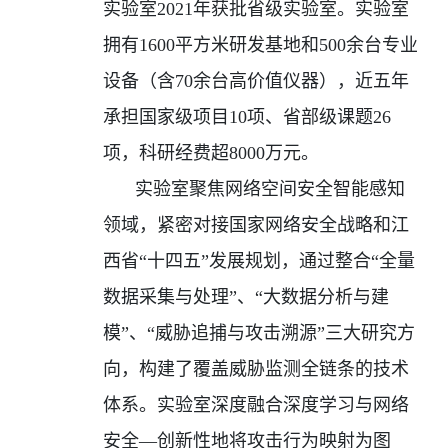
实验室
2021
年获批省级实验室。实验室
拥有
1600
平方米研发基地和
500
余台专业
设备（含
70
余台高价值仪器），近五年
承担国家级项目
10
项、省部级课题
26
项，科研经费超
8000
万元。
实验室聚焦网络空间安全智能感知
领域，紧密对接国家网络安全战略和江
西省“十四五”发展规划，通过整合“全量
数据采集与处理”、“大数据分析与建
模”、“威胁追捕与攻击溯源”三大研究方
向，构建了覆盖威胁监测全链条的技术
体系。实验室深度融合深度学习与网络
安全—创新性地将攻击行为映射为图