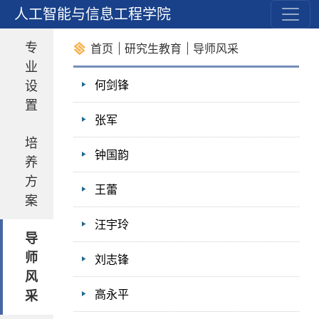
育
人工智能与信息工程学院
专
首页
研究生教育
导师风采
业
设
何剑锋
置
张军
培
钟国韵
养
方
王蕾
案
汪宇玲
导
师
刘志锋
风
高永平
采