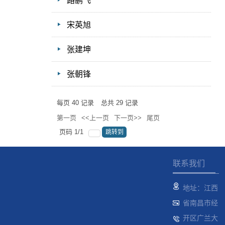
路鹏飞
宋英旭
张建坤
张朝锋
每页
40
记录
总共
29
记录
第一页
<<上一页
下一页>>
尾页
页码
1
/
1
跳转到
联系我们
地址：江西
省南昌市经
开区广兰大