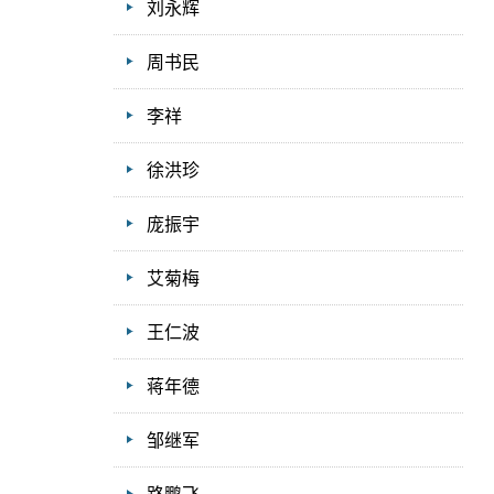
刘永辉
周书民
李祥
徐洪珍
庞振宇
艾菊梅
王仁波
蒋年德
邹继军