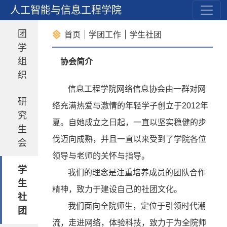
作
人工智能与信息工程学院
团
首页
学团工作
学生社团
学
组
协会简介
织
信息工程学院网络信息协会由一群对网
研
络充满热爱与激情的年轻学子创立于
2012
年
究
夏。自她成立之日起，一直以坚实稳健的步
生
伐迈向成熟，并且一直以来受到了学院各位
会
领导与老师的关怀与指导。
学
我们的理念是注重培养成员的团队合作
生
精神，致力于建设自己的社团文化。
社
我们面向全院师生，定位于引领时代潮
团
流，走进网络，体验科技，致力于为全院师