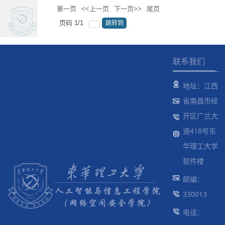
第一页
<<上一页
下一页>>
尾页
页码
1
/
1
跳转到
联系我们
地址：江西
省南昌市经
开区广兰大
道418号东
华理工大学
软件楼
邮编：
330013
电话：