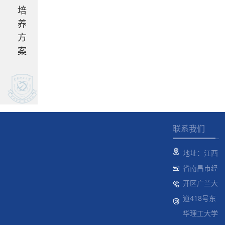
培
养
方
案
联系我们
地址：江西
省南昌市经
开区广兰大
道418号东
华理工大学