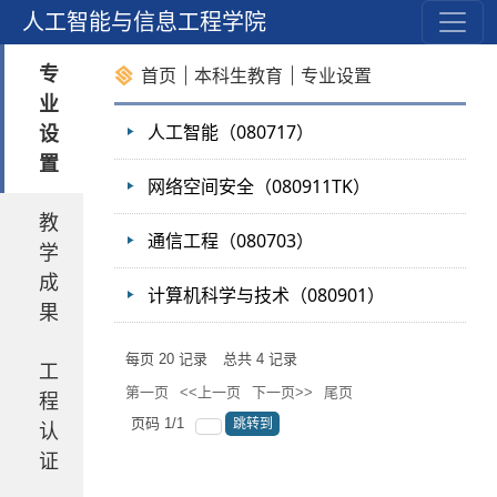
育
人工智能与信息工程学院
专
首页
本科生教育
专业设置
业
设
人工智能（080717）
置
网络空间安全（080911TK）
教
通信工程（080703）
学
成
计算机科学与技术（080901）
果
每页
20
记录
总共
4
记录
工
第一页
<<上一页
下一页>>
尾页
程
页码
1
/
1
跳转到
认
证