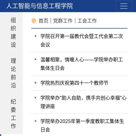
作
人工智能与信息工程学院
组
首页
党群工作
工会工作
织
建
学院召开第一届教代会暨工代会第二次
设
会议
温馨相聚，情暖人心——学院举办职工
理
集体生日会
论
前
学院热烈庆祝第四十一个教师节
沿
学院举办“助人自助，携手共创心幸福”心
纪
理讲座
委
工
学院举办2025年第一季度教职工集体生
作
日会