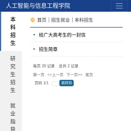
业
人工智能与信息工程学院
本
首页
招生就业
本科招生
科
招
给广大高考生的一封信
生
招生简章
研
究
每页
20
记录
总共
2
记录
生
第一页
<<上一页
下一页>>
尾页
招
页码
1
/
1
跳转到
生
就
业
指
导